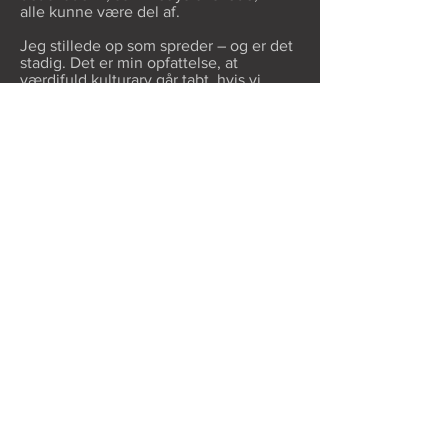
alle kunne være del af.
Jeg stillede op som spreder – og er det
stadig. Det er min opfattelse, at
værdifuld kulturarv går tabt, hvis vi
danser med de samme hver gang.
Succes er et halvstabilt
ligevægtssystem, der balancerer talent,
magt og sympatiske forbindelser. Troen
på objektive kriterier? De er gode, de
der får, men måske mangler der brikker
i puslespillet. Det
anerkendelsesværdige er
anerkendelsesværdigt, men samtidig en
forenkling og dermed mangelfuldt.
Vi er bedst tjent med mangfoldighed. Vi
kan bruge kulturen til at bekræfte det
allerede erkendte, eller vi kan bruge
kulturen som en prisme, der kaster nye
belysningsvinkler. Vi er jo alle ens,
bare på forskellige måder.