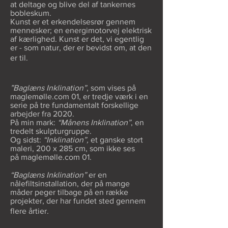
at deltage og blive del af tankernes
bobleskum.
Kunst er et erkendelsesrør gennem
mennesker; en energimotorvej elektrisk
af kærlighed. Kunst er det, vi egentlig
er - som natur, der er bevidst om, at den
er til.
”Baglæns Inklination”
, som vises på
maglemølle.com 01, er tredje værk i en
serie på tre fundamentalt forskellige
arbejder fra 2020.
På min mark:
“Månens Inklination”
, en
tredelt skulpturgruppe.
Og sidst:
“Inklination”,
et ganske stort
maleri, 200 x 285 cm, som ikke ses
på maglemølle.com 01.
“Baglæns Inklination”
er en
nålefiltsinstallation, der på mange
måder peger tilbage på en række
projekter, der har fundet sted gennem
flere årtier.