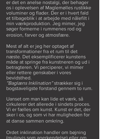
er det en anelse nostalgi, der behager
os i oplevelsen af Maglemølles rustikke
voluminer og flader.
Der er i hvert fald
et tilbageblik i at arbejde med nålefilt i
min værkproduktion.
Jeg mimer, jeg
søger formerne i rummenes rod og
erosion, farver og atmosfære.
Mest af alt er jeg her optaget af
transformationer fra et rum til det
næste. Det eksemplificerer kunstens
måde at springe fra kunstneren og ud i
betragteren. Vi perciperer, vi mimer
eller rettere genskaber i vores
bevidsthed.
”Baglæns Inklination”
strækker sig i
bogstaveligste forstand gennem to rum.
Uanset om man kan lide et værk, så
cirkulerer det allerede i sindets proces.
Vi er fælles om kunst. Kunst er det, der
sker i os, og som vi har muligheden for
at danse sammen omkring.
Ordet inklination handler om bøjning
(muligvis som anerkendelse) eller om