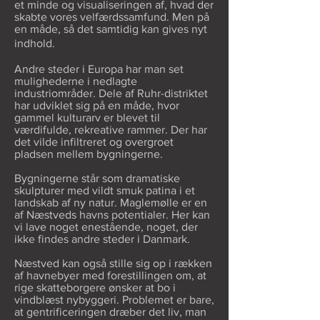
et minde og visualiseringen af, hvad der
skabte vores velfærdssamfund. Men på
en måde, så det samtidig kan gives nyt
indhold.
Andre steder i Europa har man set
mulighederne i nedlagte
industriområder. Dele af Ruhr-distriktet
har udviklet sig på en måde, hvor
gammel kulturarv er blevet til
værdifulde, rekreative rammer. Der har
det vilde infiltreret og overgroet
pladsen mellem bygningerne.
Bygningerne står som dramatiske
skulpturer med vildt smuk patina i et
landskab af ny natur. Maglemølle er en
af Næstveds havns potentialer. Her kan
vi lave noget enestående, noget, der
ikke findes andre steder i Danmark.
Næstved kan også stille sig op i rækken
af havnebyer med forestillingen om, at
rige skatteborgere ønsker at bo i
vindblæst nybyggeri. Problemet er bare,
at gentrificeringen dræber det liv, man