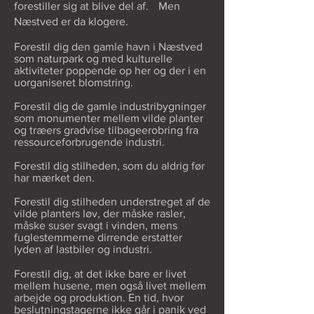
forestiller sig at blive del af. Men
Næstved er da klogere.
Forestil dig den gamle havn i Næstved
som naturpark og med kulturelle
aktiviteter poppende op her og der i en
uorganiseret blomstring.
Forestil dig de gamle industribygninger
som monumenter mellem vilde planter
og træers gradvise tilbageerobring fra
ressourceforbrugende industri.
Forestil dig stilheden, som du aldrig før
har mærket den.
Forestil dig stilheden understreget af de
vilde planters løv, der måske rasler,
måske suser svagt i vinden, mens
fuglestemmerne dirrende erstatter
lyden af lastbiler og industri.
Forestil dig, at det ikke bare er livet
mellem husene, men også livet mellem
arbejde og produktion. En tid, hvor
beslutningstagerne ikke går i panik ved