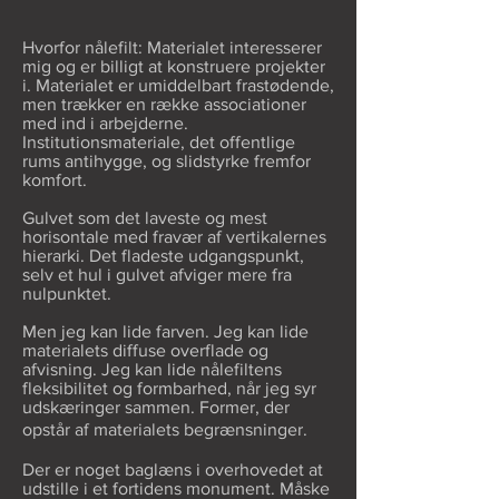
Hvorfor nålefilt: Materialet interesserer
mig og er billigt at konstruere projekter
i. Materialet er umiddelbart frastødende,
men trækker en række associationer
med ind i arbejderne.
Institutionsmateriale, det offentlige
rums antihygge, og slidstyrke fremfor
komfort.
Gulvet som det laveste og mest
horisontale med fravær af vertikalernes
hierarki. Det fladeste udgangspunkt,
selv et hul i gulvet afviger mere fra
nulpunktet.
Men jeg kan lide farven. Jeg kan lide
materialets diffuse overflade og
afvisning. Jeg kan lide nålefiltens
fleksibilitet og formbarhed, når jeg syr
udskæringer sammen. Former, der
opstår af materialets begrænsninger.
Der er noget baglæns i overhovedet at
udstille i et fortidens monument. Måske