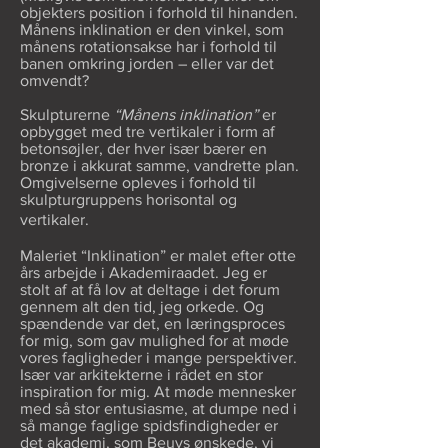
objekters position i forhold til hinanden.
Månens inklination er den vinkel, som
månens rotationsakse har i forhold til
banen omkring jorden – eller var det
omvendt?
Skulpturerne
“Månens inklination”
er
opbygget med tre vertikaler i form af
betonsøjler, der hver især bærer en
bronze i akkurat samme, vandrette plan.
Omgivelserne opleves i forhold til
skulpturgruppens horisontal og
vertikaler.
Maleriet “Inklination” er malet efter otte
års arbejde i Akademiraadet. Jeg er
stolt af at få lov at deltage i det forum
gennem alt den tid, jeg orkede. Og
spændende var det, en læringsproces
for mig, som gav mulighed for at møde
vores fagligheder i mange perspektiver.
Især var arkitekterne i rådet en stor
inspiration for mig. At møde mennesker
med så stor entusiasme, at dumpe ned i
så mange faglige spidsfindigheder er
det akademi, som Beuys ønskede, vi