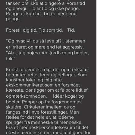
tanken om ikke at dirigere al vores tid
og energi. Tid er tid og ikke penge.
Penge er kun tid. Tid er mere end
penge.
Forestil dig tid. Tid som tid. Tid.
“Og hvad vil du så leve af?”, stemmen
er irriteret og mere end let aggressiv.
“Åh.., jeg nøjes med jordbær og bobler,
tak!”
Kunst fuldendes i dig, der opmærksomt
betragter, reflekterer og deltager. Som
kunstner føler jeg mig ofte
ekskommunikeret som en forsmået
kæreste, der tigger om at få bare lidt af
opmærksomheden. Idéer koger og
bobler. Popper op fra forgængernes
skuldre. Cirkulerer imellem os og
fanges ind i nye forestillinger. Men
fælles for det hele er, at idéerne
springer fra menneske til menneske.
Fra ét menneskeerkendelsesrum til det
næste menneskerum, med mulighed for